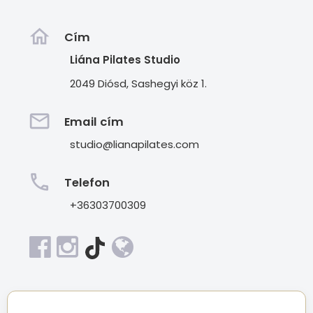
home
Cím
Liána Pilates Studio
2049 Diósd, Sashegyi köz 1.
email
Email cím
studio@lianapilates.com
phone
Telefon
+36303700309