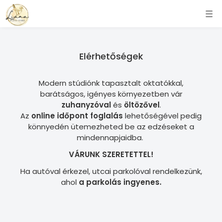
Elérhetőségek
Modern stúdiónk tapasztalt oktatókkal,
barátságos, igényes környezetben vár
zuhanyzóval
és
öltözővel
.
Az
online időpont foglalás
lehetőségével pedig
könnyedén ütemezheted be az edzéseket a
mindennapjaidba.
VÁRUNK SZERETETTEL!
Ha autóval érkezel, utcai parkolóval rendelkezünk,
ahol
a parkolás ingyenes.